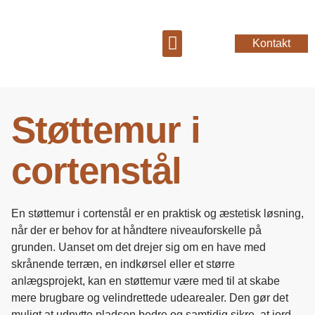
Kontakt
Totalløsninger til haven
Støttemur i
cortenstål
En støttemur i cortenstål er en praktisk og æstetisk løsning,
når der er behov for at håndtere niveauforskelle på
grunden. Uanset om det drejer sig om en have med
skrånende terræn, en indkørsel eller et større
anlægsprojekt, kan en støttemur være med til at skabe
mere brugbare og velindrettede udearealer. Den gør det
muligt at udnytte pladsen bedre og samtidig sikre, at jord