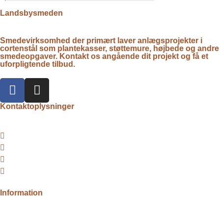
Landsbysmeden
Smedevirksomhed der primært laver anlægsprojekter i
cortenstål som plantekasser, støttemure, højbede og andre
smedeopgaver. Kontakt os angående dit projekt og få et
uforpligtende tilbud.
Kontaktoplysninger​
Flyvbjergvej 143, 9740 Jerslev
+45 28 89 19 77
Telefontid: Man-Fre 8-16
info@landsby-smeden.dk
CVR nr: 36 10 75 29
Information