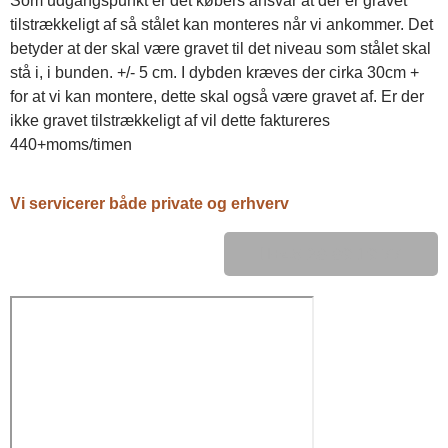
Som udgangspunkt er det købers ansvar at der er gravet
tilstrækkeligt af så stålet kan monteres når vi ankommer. Det
betyder at der skal være gravet til det niveau som stålet skal
stå i, i bunden. +/- 5 cm. I dybden kræves der cirka 30cm +
for at vi kan montere, dette skal også være gravet af. Er der
ikke gravet tilstrækkeligt af vil dette faktureres
440+moms/timen
Vi servicerer både private og erhverv
+45 28 89 19 77